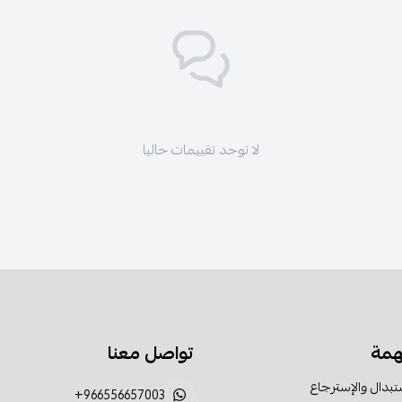
لا توجد تقييمات حاليا
همة
تواصل معنا
تبدال والإسترجاع
+966556657003