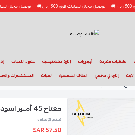
توصيل مجاني للطلبات فوق 500 ريال 🚚
توصيل مجاني للطلبات فوق 500 ريال
علاقيات مفردة
أبجورات
إنارة مغناطيسية
عقود اللمبات
إنا
لايت
إنارة لي مخفي
الطاقة الشمسية
لمبات
المستشعرات والح
مفتاح 45 أمبير اسود
مفتاح 45 أمبير اسود
تقدم الإضاءة
57.50 SAR