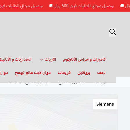
توصيل مجاني للطلبات فوق 500 ريال 🚚
توصيل مجاني للطلبات فوق 500 ريال 🚚
كاميرات واجراس الأنتركوم
الثريات
الجداريات و الأباليك
نجف
بروفايل
فريمات
دوان لايت مانع توهج
دوان 
الرئيسية
أفياش و مفاتيح
أفياش ومفاتيح Siemens
Siemens