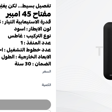
تفصيل بسيط… لكن يغيّر
مفتاح 45 امبير
قدرة الاستيعابية التيار : 45*1 امبير
لون الايطار : اسود
نوع التركيب : غاطس
عدد المنفذ : 1
عدد خطوط التشغيل : ا
الابعاد الخارجية : الطول 85مم العرض 85 مم الارتفاع 10 مم
الضمان : 30 سنة
السعر
الكمية