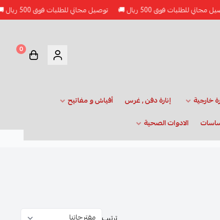
اني للطلبات فوق 500 ريال 🚚
توصيل مجاني للطلبات فوق 500 ريال 🚚
0
رة خارجية
إنارة دفن , غرس
أفياش و مفاتيح
ساسات
الادوات الصحية
ترتيب