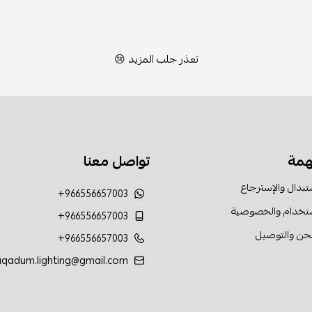
تعذر جلب المزيد 😢
همة
تواصل معنا
تبدال والإسترجاع
+966556657003
ستخدام والخصوصية
+966556657003
حن والتوصيل
+966556657003
aqadum.lighting@gmail.com