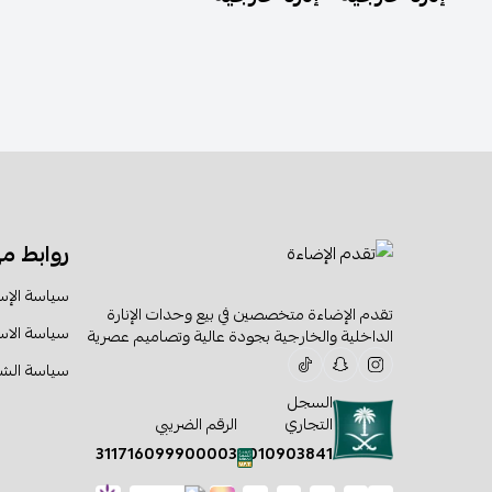
روابط م
سياسة الإس
تقدم الإضاءة متخصصين في بيع وحدات الإنارة
سياسة الا
الداخلية والخارجية بجودة عالية وتصاميم عصرية
سياسة الش
السجل
التجاري
الرقم الضريبي
311716099900003
1010903841