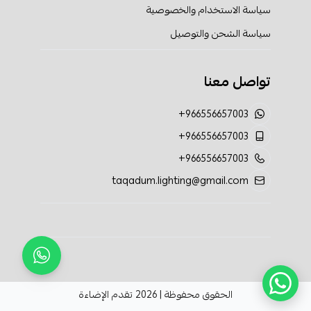
سياسة الاستخدام والخصوصية
سياسة الشحن والتوصيل
تواصل معنا
+966556657003
+966556657003
+966556657003
taqadum.lighting@gmail.com
الحقوق محفوظة | 2026
تقدم الإضاءة