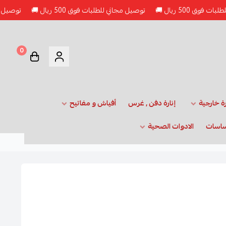
ريال 🚚
توصيل مجاني للطلبات فوق 500 ريال 🚚
توصيل مجاني للطلبا
0
رة خارجية
إنارة دفن , غرس
أفياش و مفاتيح
ساسات
الادوات الصحية