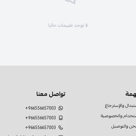
لا توجد تقييمات حاليا
همة
تواصل معنا
تبدال والإسترجاع
+966556657003
ستخدام والخصوصية
+966556657003
حن والتوصيل
+966556657003