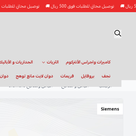
توصيل مجاني للطلبات فوق 500 ريال 🚚
توصيل مجاني للطلبات فوق 500 ريال 🚚
كاميرات واجراس الأنتركوم
الثريات
الجداريات و الأباليك
نجف
بروفايل
فريمات
دوان لايت مانع توهج
دوان 
الرئيسية
أفياش و مفاتيح
أفياش ومفاتيح Siemens
Siemens