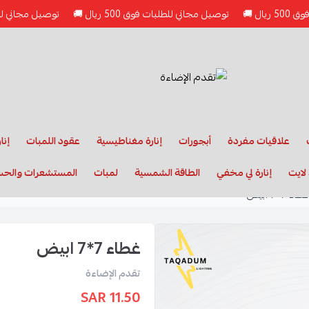
توصيل مجاني للطلبات فوق 500 ريال 🚚
توصيل مجاني للطلبات فوق 500 
علاقيات مفردة
أبجورات
إنارة مغناطيسية
عقود اللمبات
إنا
لايت
إنارة لي مخفي
الطاقة الشمسية
لمبات
المستشعرات والح
غطاء 7*7 ابيض
غطاء 7*7 ابيض
تقدم الإضاءة
11.50 SAR