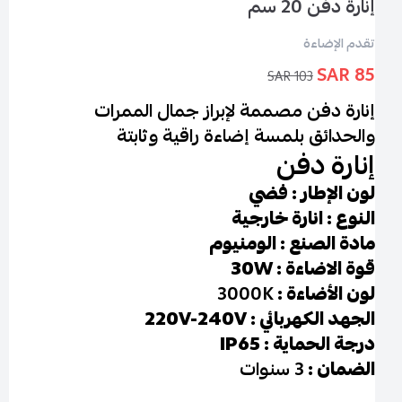
إنارة دفن 20 سم
تقدم الإضاءة
85 SAR
103 SAR
إنارة دفن مصممة لإبراز جمال الممرات
والحدائق بلمسة إضاءة راقية وثابتة
إنارة دفن
لون الإطار : فضي
النوع : انارة خارجية
مادة الصنع : الومنيوم
قوة الاضاءة : 30W
لون الأضاءة :
3000K
الجهد الكهربائي : 220V-240V
درجة الحماية : IP65
الضمان :
3 سنوات