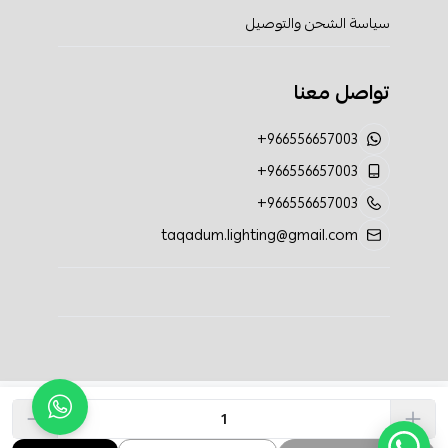
سياسة الشحن والتوصيل
تواصل معنا
+966556657003
+966556657003
+966556657003
taqadum.lighting@gmail.com
الحقوق محفوظة | 2026
تقدم الإضاءة