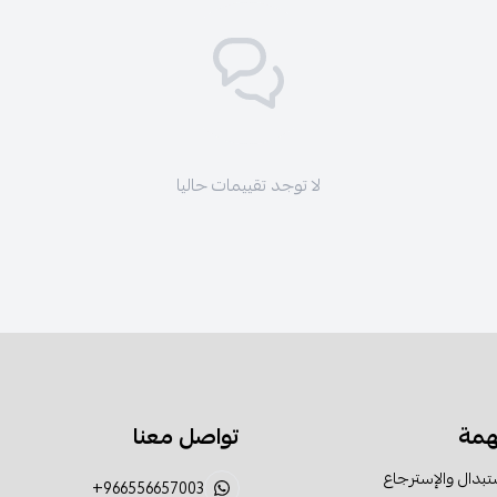
لا توجد تقييمات حاليا
همة
تواصل معنا
تبدال والإسترجاع
+966556657003