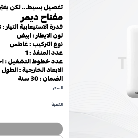
تفصيل بسيط… لكن يغيّر
مفتاح ديمر
قدرة الاستيعابية التيار : 13*1 امبير
لون الايطار : ابيض
نوع التركيب : غاطس
عدد المنفذ : 1
عدد خطوط التشغيل : ا
الابعاد الخارجية : الطول 85مم العرض 85 مم الارتفاع 10 مم
الضمان : 30 سنة
السعر
الكمية