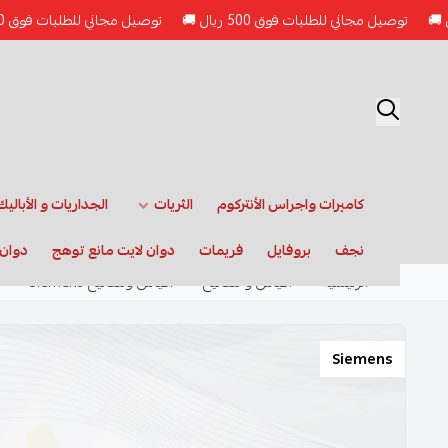
توصيل مجاني للطلبات فوق 500 ريال 🚚
توصيل مجاني للطلبات فوق 500 ريال 🚚
كاميرات واجراس الأنتركوم
الثريات
الجداريات و الأباليك
نجف
بروفايل
فريمات
دوان لايت مانع توهج
دوان 
الرئيسية
أفياش و مفاتيح
أفياش ومفاتيح Siemens
Siemens