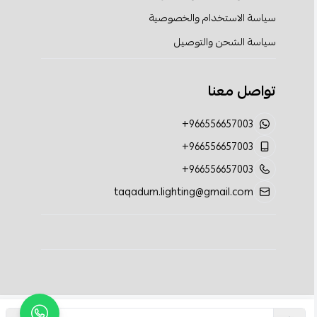
سياسة الاستخدام والخصوصية
سياسة الشحن والتوصيل
تواصل معنا
+966556657003
+966556657003
+966556657003
taqadum.lighting@gmail.com
الحقوق محفوظة | 2026
تقدم الإضاءة