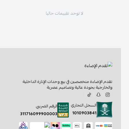
لا توجد تقييمات حاليا
تقدم الإضاءة متخصصين في بيع وحدات الإنارة الداخلية
والخارجية بجودة عالية وتصاميم عصرية
السجل التجاري
الرقم الضريبي
1010903841
311716099900003