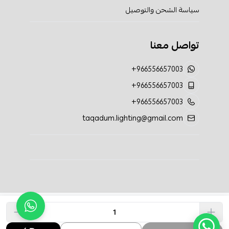
سياسة الشحن والتوصيل
تواصل معنا
+966556657003
+966556657003
+966556657003
taqadum.lighting@gmail.com
الحقوق محفوظة | 2026
تقدم الإضاءة