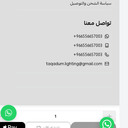
سياسة الشحن والتوصيل
تواصل معنا
+966556657003
+966556657003
+966556657003
taqadum.lighting@gmail.com
الحقوق محفوظة | 2026
تقدم الإضاءة
اشتري الآن