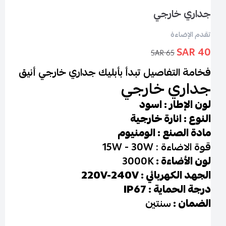
جداري خارجي
تقدم الإضاءة
40 SAR
65 SAR
فخامة التفاصيل تبدأ بأبليك جداري خارجي أنيق
جداري خارجي
لون الإطار : اسود
النوع : انارة خارجية
مادة الصنع : الومنيوم
قوة الاضاءة : 15W - 30W
لون الأضاءة :
3000K
الجهد الكهربائي : 220V-240V
درجة الحماية : IP67
الضمان :
سنتين