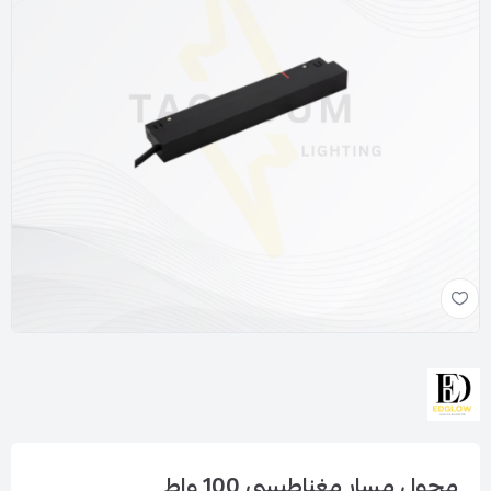
محول مسار مغناطيسي 100 واط