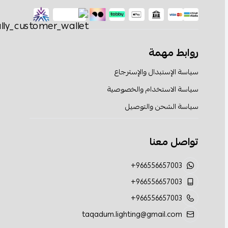
روابط مهمة
سياسة الإستبدال والإسترجاع
سياسة الاستخدام والخصوصية
سياسة الشحن والتوصيل
تواصل معنا
+966556657003
+966556657003
+966556657003
taqadum.lighting@gmail.com