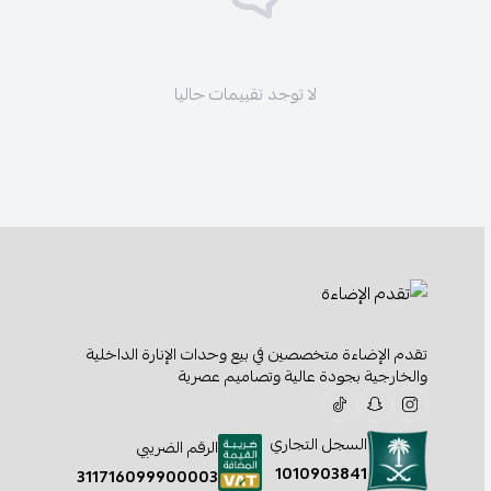
لا توجد تقييمات حاليا
تقدم الإضاءة متخصصين في بيع وحدات الإنارة الداخلية
والخارجية بجودة عالية وتصاميم عصرية
السجل التجاري
الرقم الضريبي
1010903841
311716099900003