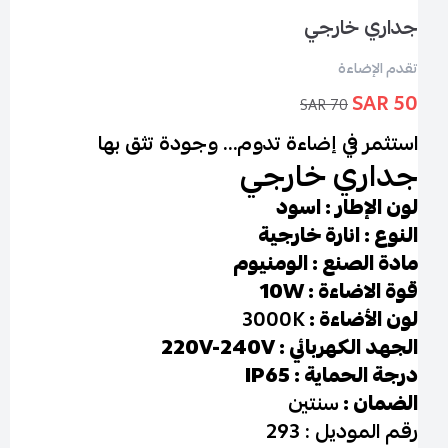
جداري خارجي
تقدم الإضاءة
50 SAR
70 SAR
استثمر في إضاءة تدوم… وجودة تثق بها
جداري خارجي
لون الإطار : اسود
النوع : انارة خارجية
مادة الصنع : الومنيوم
قوة الاضاءة : 10W
لون الأضاءة :
3000K
الجهد الكهربائي : 220V-240V
درجة الحماية : IP65
الضمان :
سنتين
رقم الموديل : 293