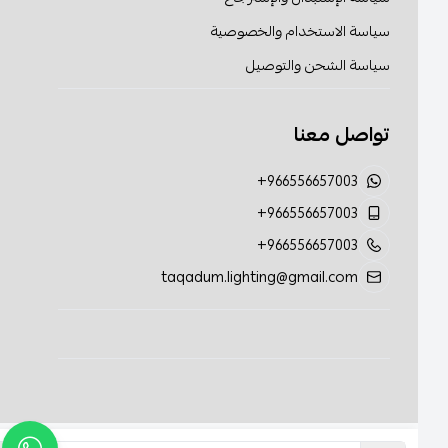
سياسة الاستخدام والخصوصية
سياسة الشحن والتوصيل
تواصل معنا
+966556657003
+966556657003
+966556657003
taqadum.lighting@gmail.com
الحقوق محفوظة | 2026
تقدم الإضاءة