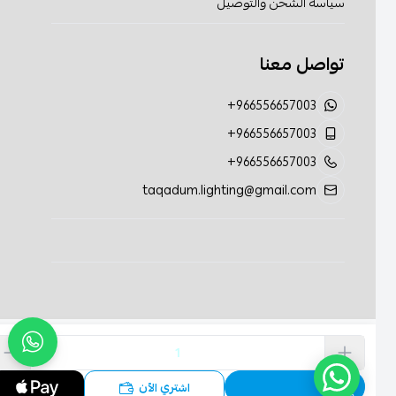
سياسة الشحن والتوصيل
تواصل معنا
+966556657003
+966556657003
+966556657003
taqadum.lighting@gmail.com
الحقوق محفوظة | 2026
تقدم الإضاءة
اشتري الآن