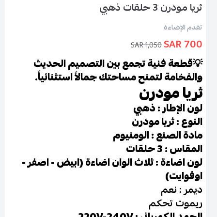
ثريا مودرن 3 حلقات ذهبي
تقدم الإضاءة
700 SAR
1,050 SAR
💡قطعة فنية تجمع بين التصميم الحديث
والفخامة لتمنح مساحتك جمالاً استثنائياً.
ثريا مودرن
لون الإطار : ذهبي
النوع : ثريا مودرن
مادة الصنع : الومنيوم
المقاس : 3 حلقات
لون اضاءة : ثلاث الوان اضاءة (ابيض - اصفر -
اوفوايت)
ديمر : نعم
ريموت تحكم
الجهد الكهربائي : 220V-240V