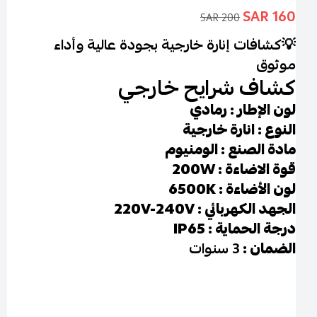
160 SAR
200 SAR
💡
كشافات إنارة خارجية بجودة عالية وأداء
موثوق
كشاف شرايح خارجي
لون الإطار : رمادي
النوع : انارة خارجية
مادة الصنع : الومنيوم
قوة الاضاءة : 200W
لون الأضاءة : 6500K
الجهد الكهربائي : 220V-240V
درجة الحماية : IP65
الضمان :
3 سنوات