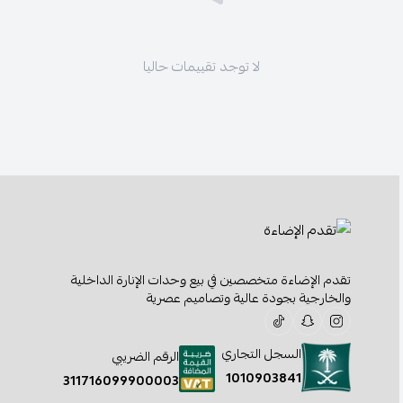
لا توجد تقييمات حاليا
تقدم الإضاءة متخصصين في بيع وحدات الإنارة الداخلية
والخارجية بجودة عالية وتصاميم عصرية
السجل التجاري
الرقم الضريبي
1010903841
311716099900003