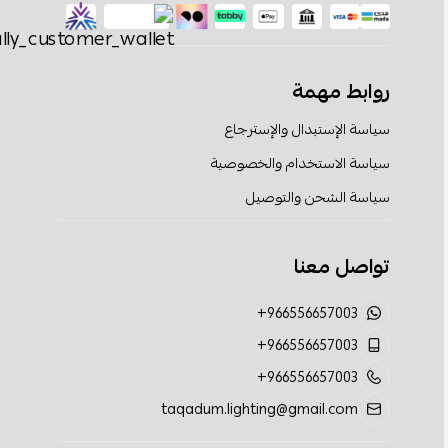
روابط مهمة
سياسة الإستبدال والإسترجاع
سياسة الاستخدام والخصوصية
سياسة الشحن والتوصيل
تواصل معنا
+966556657003
+966556657003
+966556657003
taqadum.lighting@gmail.com