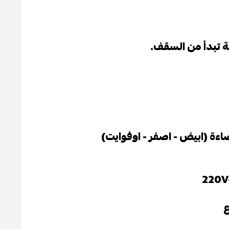
قة تبدأ من السقف.
ضاءة (ابيض - اصفر - اوفوايت)
ع