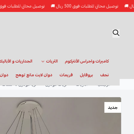
توصيل مجاني للطلبات فوق 500 ريال 🚚
توصيل مجاني للطلبات فوق 500 ريال 
الجداريات و الأباليك
الثريات
كاميرات واجراس الأنتركوم
 لايت
دوان لايت مانع توهج
فريمات
بروفايل
نجف
ثريا مودرن 3 حلقات
ثريات مودرن
الثريات
الرئيسية
جديد