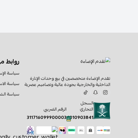
روابط م
سياسة الإس
تقدم الإضاءة متخصصين في بيع وحدات الإنارة
سياسة الا
الداخلية والخارجية بجودة عالية وتصاميم عصرية
سياسة الش
السجل
التجاري
الرقم الضريبي
311716099900003
1010903841