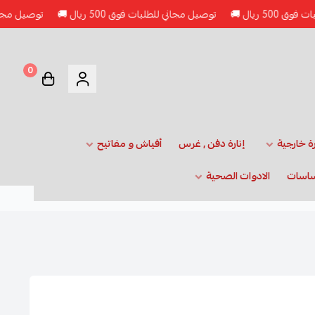
توصيل مجاني للطلبات فوق 500 ريال 🚚
توصيل مجاني للطلبات فوق 00
0
رة خارجية
إنارة دفن , غرس
أفياش و مفاتيح
ساسات
الادوات الصحية