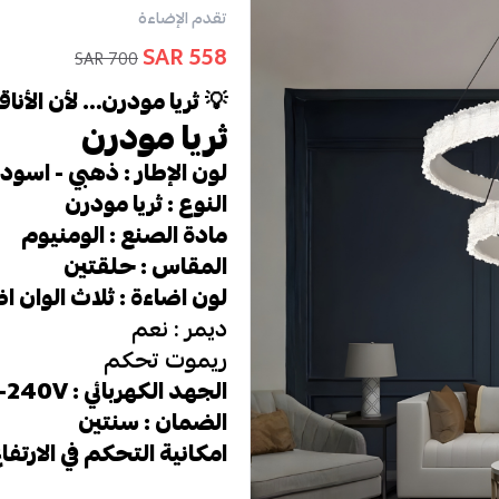
تقدم الإضاءة
558 SAR
700 SAR
💡
ثريا مودرن… لأن الأنا
ثريا مودرن
لون الإطار : ذهبي - اسود
النوع : ثريا مودرن
مادة الصنع : الومنيوم
المقاس : حلقتين
لون اضاءة : ثلاث الوان ا
ديمر : نعم
ريموت تحكم
الجهد الكهربائي : 220V-240V
الضمان : سنتين
امكانية التحكم في الارتفا