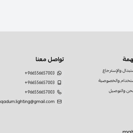
همة
تواصل معنا
تبدال والإسترجاع
+966556657003
ستخدام والخصوصية
+966556657003
حن والتوصيل
+966556657003
aqadum.lighting@gmail.com