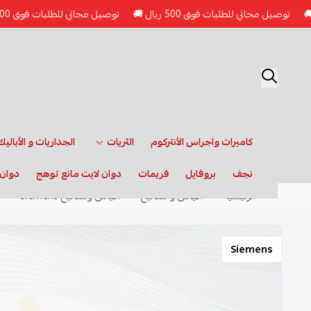
يل مجاني للطلبات فوق 500 ريال 🚚
توصيل مجاني للطلبات فوق 500 ريال 🚚
كاميرات واجراس الأنتركوم
الثريات
الجداريات و الأباليك
نجف
بروفايل
فريمات
دوان لايت مانع توهج
دوان 
الرئيسية
أفياش و مفاتيح
أفياش ومفاتيح Siemens
Siemens