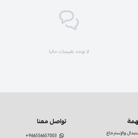
لا توجد تقييمات حاليا
همة
تواصل معنا
تبدال والإسترجاع
+966556657003