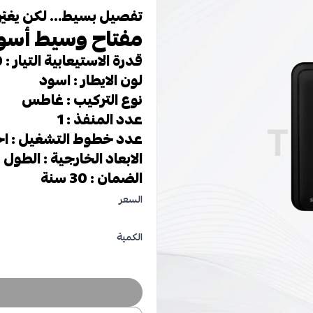
تفصيل بسيط… لكن يغيّر
مفتاح وسيط أسو
قدرة الاستيعابية التيار : 10*1 امبير
لون الايطار : اسود
نوع التركيب : غاطس
عدد المنفذ : 1
عدد خطوط التشغيل : ا
الابعاد الخارجية : الطول 85مم العرض 85 مم الارتفاع 10 مم
الضمان : 30 سنة
السعر
الكمية