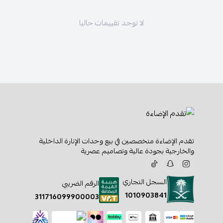
لا توجد تقييمات حاليا
تقدم الإضاءة متخصصين في بيع وحدات الإنارة الداخلية
والخارجية بجودة عالية وتصاميم عصرية
السجل التجاري
الرقم الضريبي
1010903841
311716099900003