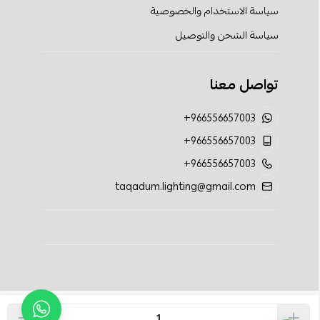
سياسة الاستخدام والخصوصية
سياسة الشحن والتوصيل
تواصل معنا
+966556657003
+966556657003
+966556657003
taqadum.lighting@gmail.com
الحقوق محفوظة | 2026
تقدم الإضاءة