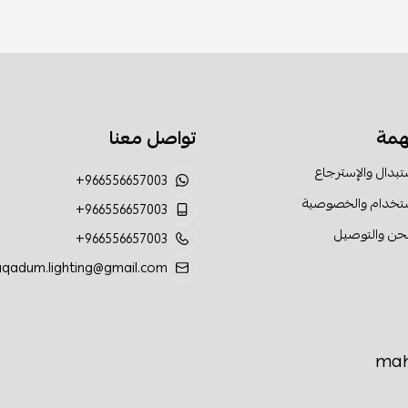
همة
تواصل معنا
تبدال والإسترجاع
+966556657003
ستخدام والخصوصية
+966556657003
حن والتوصيل
+966556657003
aqadum.lighting@gmail.com