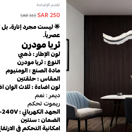
تقدم الإضاءة
250 SAR
365 SAR
🌟 ليست مجرد إنارة، بل 
عصرياً.
ثريا مودرن
لون الإطار : ذهبي
النوع : ثريا مودرن
مادة الصنع : الومنيوم
المقاس : حلقتين
لون اضاءة : ثلاث الوان ا
ديمر : نعم
ريموت تحكم
الجهد الكهربائي : 220V-240V
الضمان : سنتين
امكانية التحكم في الارتفا