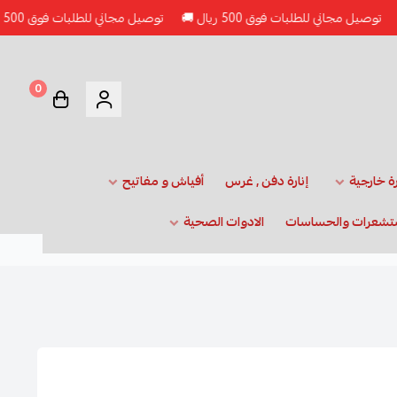
اني للطلبات فوق 500 ريال 🚚
توصيل مجاني للطلبات فوق 500 ريال 🚚
0
رة خارجية
إنارة دفن , غرس
أفياش و مفاتيح
تشعرات والحساسات
الادوات الصحية