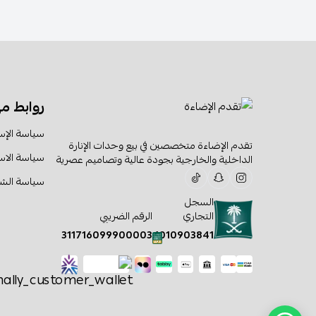
روابط م
سياسة الإس
تقدم الإضاءة متخصصين في بيع وحدات الإنارة
سياسة الا
الداخلية والخارجية بجودة عالية وتصاميم عصرية
سياسة الش
السجل
التجاري
الرقم الضريبي
311716099900003
1010903841