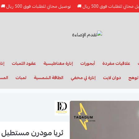
ت فوق 500 ريال 🚚
توصيل مجاني للطلبات فوق 500 ريال 🚚
توصيل مج
علاقيات مفردة
أبجورات
إنارة مغناطيسية
عقود اللمبات
إنا
 توهج
دوان لايت
إنارة لي مخفي
الطاقة الشمسية
لمبات
المس
ثريا مودرن مستطيل