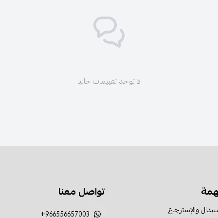
لا توجد تقييمات حاليا
همة
تواصل معنا
تبدال والإسترجاع
+966556657003