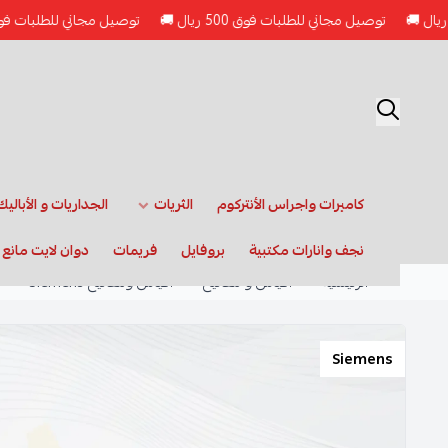
توصيل مجاني للطلبات فوق 500 ريال 🚚
توصيل مجاني للطلبات فوق 500 ريال 🚚
كاميرات واجراس الأنتركوم
الثريات
الجداريات و الأباليك
نجف وانارات مكتبية
بروفايل
فريمات
دوان لايت مانع
الرئيسية
أفياش و مفاتيح
أفياش ومفاتيح Siemens
Siemens