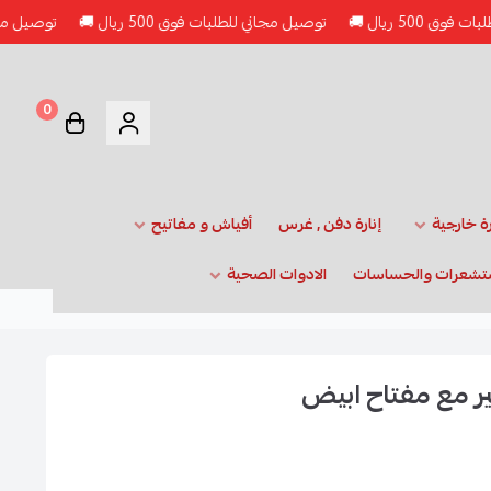
ل 🚚
توصيل مجاني للطلبات فوق 500 ريال 🚚
توصيل مجاني للطلبات ف
0
رة خارجية
إنارة دفن , غرس
أفياش و مفاتيح
تشعرات والحساسات
الادوات الصحية