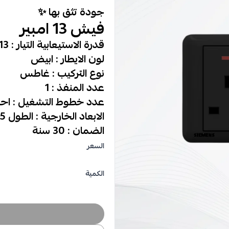
جودة تثق بها ✨
فيش 13 امبير
قدرة الاستيعابية التيار : 13*2 امبير
لون الايطار : ابيض
نوع التركيب : غاطس
عدد المنفذ : 1
عدد خطوط التشغيل : اح
الابعاد الخارجية : الطول 85مم العرض 85 مم الارتفاع 10 مم
الضمان : 30 سنة
السعر
الكمية