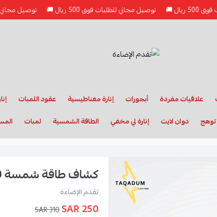
توصيل مجاني للطلبات فوق 500 ريال 🚚
توصيل مجاني للطلبات فوق 500 
علاقيات مفردة
أبجورات
إنارة مغناطيسية
عقود اللمبات
إنا
 توهج
دوان لايت
إنارة لي مخفي
الطاقة الشمسية
لمبات
المس
كشاف طاقة شمسة 400 واط
تقدم الإضاءة
250 SAR
310 SAR