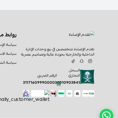
روابط م
سياسة الإس
تقدم الإضاءة متخصصين في بيع وحدات الإنارة
سياسة الا
الداخلية والخارجية بجودة عالية وتصاميم عصرية
سياسة الش
السجل
التجاري
الرقم الضريبي
311716099900003
1010903841