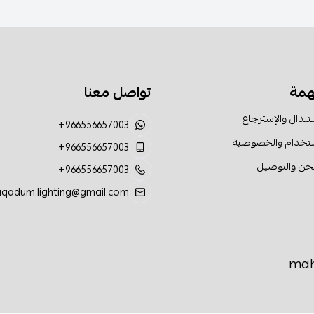
همة
تواصل معنا
تبدال والإسترجاع
+966556657003
ستخدام والخصوصية
+966556657003
حن والتوصيل
+966556657003
aqadum.lighting@gmail.com