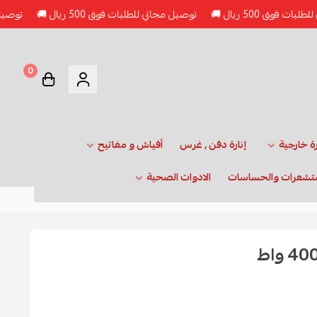
ريال 🚚
توصيل مجاني للطلبات فوق 500 ريال 🚚
توصيل مجاني للطلبا
0
رة خارجية
إنارة دفن , غرس
أفياش و مفاتيح
تشعرات والحساسات
الادوات الصحية