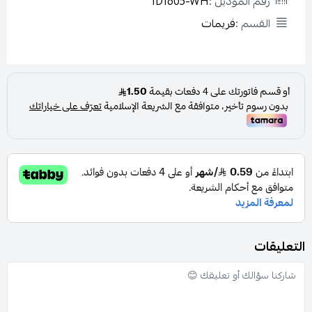
رقم الموديل :
ID1605-WH
القسم :
فريمات
التعليقات