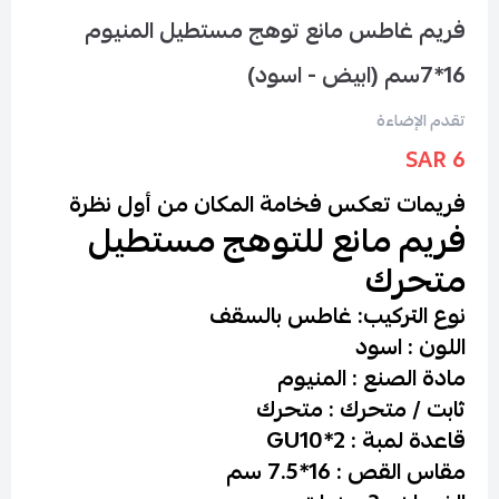
فريم غاطس مانع توهج مستطيل المنيوم
16*7سم (ابيض - اسود)
تقدم الإضاءة
6 SAR
فريمات تعكس فخامة المكان من أول نظرة
فريم مانع للتوهج مستطيل
متحرك
نوع التركيب: غاطس بالسقف
اللون : اسود
مادة الصنع : المنيوم
ثابت / متحرك : متحرك
قاعدة لمبة : 2*GU10
مقاس القص : 16*7.5 سم