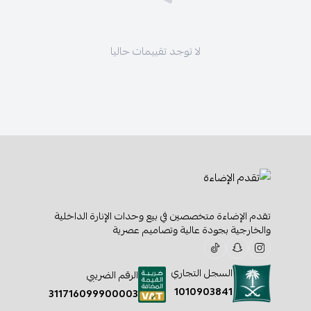
لا توجد تقييمات حاليا
تقدم الإضاءة متخصصين في بيع وحدات الإنارة الداخلية
والخارجية بجودة عالية وتصاميم عصرية
السجل التجاري
الرقم الضريبي
1010903841
311716099900003