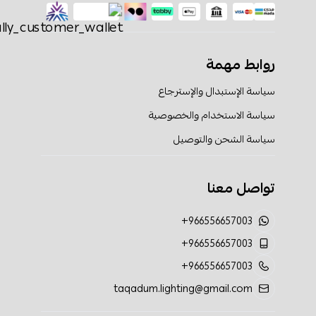
روابط مهمة
سياسة الإستبدال والإسترجاع
سياسة الاستخدام والخصوصية
سياسة الشحن والتوصيل
تواصل معنا
+966556657003
+966556657003
+966556657003
taqadum.lighting@gmail.com