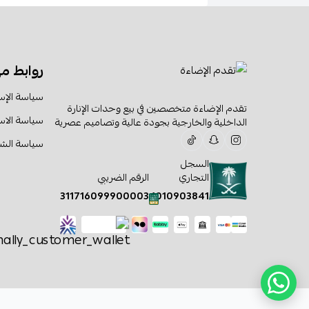
روابط م
سياسة الإس
تقدم الإضاءة متخصصين في بيع وحدات الإنارة
سياسة الا
الداخلية والخارجية بجودة عالية وتصاميم عصرية
سياسة الش
السجل
التجاري
الرقم الضريبي
311716099900003
1010903841