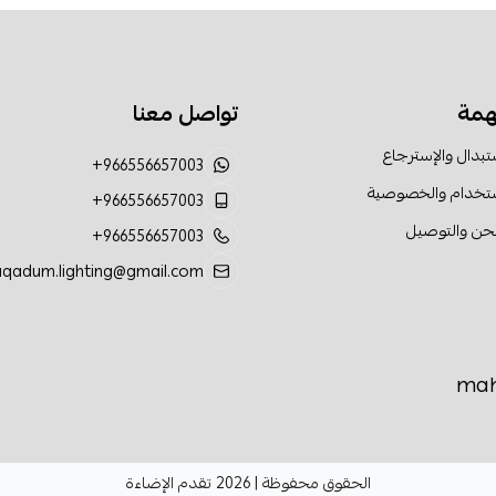
همة
تواصل معنا
تبدال والإسترجاع
+966556657003
ستخدام والخصوصية
+966556657003
حن والتوصيل
+966556657003
aqadum.lighting@gmail.com
الحقوق محفوظة | 2026
تقدم الإضاءة