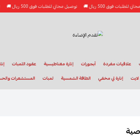
ت فوق 500 ريال 🚚
توصيل مجاني للطلبات فوق 500 ريال 🚚
توصيل مج
علاقيات مفردة
أبجورات
إنارة مغناطيسية
عقود اللمبات
إنا
لايت
إنارة لي مخفي
الطاقة الشمسية
لمبات
المستشعرات والح
صية