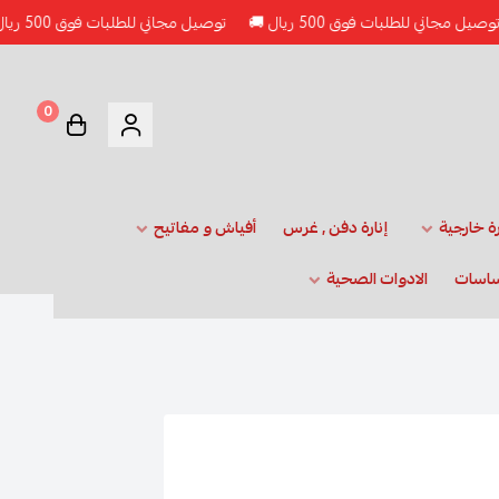
اني للطلبات فوق 500 ريال 🚚
توصيل مجاني للطلبات فوق 500 ريال 🚚
0
رة خارجية
إنارة دفن , غرس
أفياش و مفاتيح
ساسات
الادوات الصحية